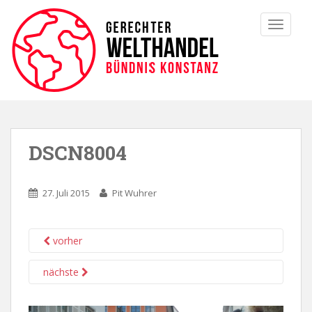
TOGGLE
DSCN8004
27. Juli 2015
Pit Wuhrer
vorher
nächste