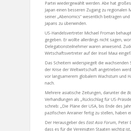
Partei wiedergewählt werden. Abe hat große
Japan einen besseren Zugang zu regionalen 
seiner „Abenomics“ wesentlich beitragen und 
Japans zu überwinden.
US-Handelsvertreter Michael Froman behaupte
gegeben. Er wollte allerdings nicht sagen, wo
Delegationsteilnehmer waren anwesend. Zud
Wirtschaftsvertreter auf der Insel Maui eingefa
Das Scheitern widerspiegelt die wachsenden 
der Krise der Weltwirtschaft angetrieben wer
vor langsamerem globalem Wachstum und Han
nach.
Mehrere asiatische Zeitungen, darunter die
B
Verhandlungen als „Rückschlag für US-Präsid
schrieb: „Die Pläne der USA, bis Ende des Jah
pazifischen Anrainer fertig zu stellen, haben e
Der Herausgeber des
East Asia Forum
, Peter 
dass es für die Vereinigten Staaten wichtig is