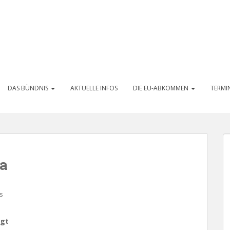
DAS BÜNDNIS
AKTUELLE INFOS
DIE EU-ABKOMMEN
TERMI
a
s
agt