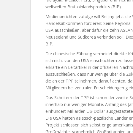
weltweiten Bruttoinlandsprodukts (BIP).
Medienberichten zufolge will Beijing jetzt die
Handelsabkommen forcieren: Seine Regional 
USA ausschließen, aber dafür die zehn ASEAN-M
Neuseeland und Südkorea verbinden soll. Dies
BIP.
Die chinesische Führung vermeidet direkte Kri
sich nicht von den USA einschüchtern zu lasse
erklärte ein Leitartikel in der offiziellen Nac
auszuschließen, dass nur wenige über die Zuk
die an der TPP teilnehmen, darauf achten, da
Mitgliedern bei zentralen Entscheidungen gle
Das Scheitern der TPP ist schon der zweite S
innerhalb nur weniger Monate. Anfang des Jahr
einhundert Milliarden US-Dollar ausgestattete
Die USA hatten asiatisch-pazifische Länder er
Projekt schlossen sich selbst enge amerikani
Großmächte, vornehmlich Großbritannien und 