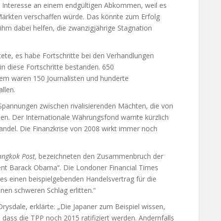
s Interesse an einem endgültigen Abkommen, weil es
Märkten verschaffen würde. Das könnte zum Erfolg
ihm dabei helfen, die zwanzigjährige Stagnation
te, es habe Fortschritte bei den Verhandlungen
rin diese Fortschritte bestanden. 650
em waren 150 Journalisten und hunderte
llen.
Spannungen zwischen rivalisierenden Mächten, die von
den. Der Internationale Währungsfond warnte kürzlich
del. Die Finanzkrise von 2008 wirkt immer noch
angkok Post,
bezeichneten den Zusammenbruch der
ent Barack Obama“. Die Londoner Financial Times
res einen beispielgebenden Handelsvertrag für die
inen schweren Schlag erlitten.“
Drysdale, erklärte: „Die Japaner zum Beispiel wissen,
t, dass die TPP noch 2015 ratifiziert werden. Andernfalls