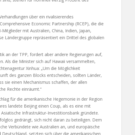
 Verhandlungen über ein rivalisierendes
Comprehensive Economic Partnership (RCEP), die die
itglieder mit Australien, China, Indien, Japan,
e Ländergruppe repräsentiert ein Drittel des globalen
tik an der TPP, fordert aber andere Regierungen auf,
n. Als die Minister sich auf Hawaii versammelten,
hrichtenagentur Xinhua: „Um die Möglichkeit
unft des ganzen Blocks entscheiden, sollten Länder,
ss sie einen Mechanismus schaffen, der allen
iche Rechte einräumt.“
chlag für die amerikanische Hegemonie in der Region
es landete Beijing einen Coup, als es eine mit
 Asiatische Infrastruktur-Investitionsbank gründete.
folglos gedrängt, sich nicht daran zu beteiligen. Dem
sche Verbündete wie Australien an, und europäische
Deutschland, setzten sich über die amerikanischen