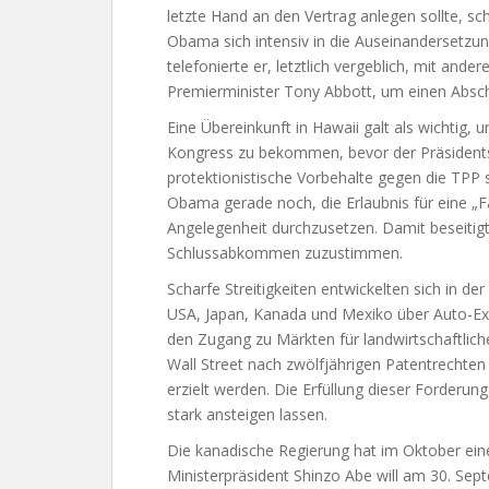
letzte Hand an den Vertrag anlegen sollte, sc
Obama sich intensiv in die Auseinandersetzu
telefonierte er, letztlich vergeblich, mit and
Premierminister Tony Abbott, um einen Absch
Eine Übereinkunft in Hawaii galt als wichtig,
Kongress zu bekommen, bevor der Präsident
protektionistische Vorbehalte gegen die TPP
Obama gerade noch, die Erlaubnis für eine „F
Angelegenheit durchzusetzen. Damit beseitigt
Schlussabkommen zuzustimmen.
Scharfe Streitigkeiten entwickelten sich in 
USA, Japan, Kanada und Mexiko über Auto-Ex
den Zugang zu Märkten für landwirtschaftlich
Wall Street nach zwölfjährigen Patentrechten
erzielt werden. Die Erfüllung dieser Forderun
stark ansteigen lassen.
Die kanadische Regierung hat im Oktober ein
Ministerpräsident Shinzo Abe will am 30. Sep