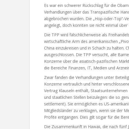
Es war ein schwerer Rückschlag für die Obam
Verhandlungen über das Transpazifische Ha
abgebrochen wurden. Die „Hop-oder-Top“-Ver
angelegt, doch konnten sie nicht einmal über 
Die TPP wird fälschlicherweise als Freihandel
wirtschaftliche Arm des amerikanischen „Pivot
China einzukreisen und in Schach zu halten. C
ausgeschlossen. Die TPP versucht, alle Barri
Konzerne über die asiatisch-pazifischen Märk
die Bereiche Finanzen, IT, Medien und Arzneim
Zwar fanden die Verhandlungen unter Beteili
Konzerne vertraulich und hinter verschlossen
Vertrag Klauseln enthält, Staatsunternehmen z
und staatlichen Stellen beizulegen: die so ge
settlement). Sie ermöglichen es US-amerikan
Mitgliedsländer zu verklagen, wenn sie der Me
Profite entgangen. Dies gilt sogar für die Be
Die Zusammenkunft in Hawaii, die nach fünf