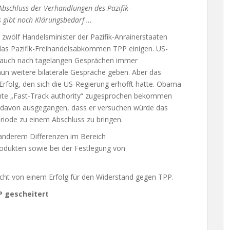
Abschluss der Verhandlungen des Pazifik-
 gibt noch Klärungsbedarf …
 zwölf Handelsminister der Pazifik-Anrainerstaaten
 das Pazifik-Freihandelsabkommen TPP einigen. US-
s auch nach tagelangen Gesprächen immer
un weitere bilaterale Gespräche geben. Aber das
rfolg, den sich die US-Regierung erhofft hatte. Obama
nte „Fast-Track authority“ zugesprochen bekommen
davon ausgegangen, dass er versuchen würde das
iode zu einem Abschluss zu bringen.
 anderem Differenzen im Bereich
odukten sowie bei der Festlegung von
icht von einem Erfolg für den Widerstand gegen TPP.
 gescheitert