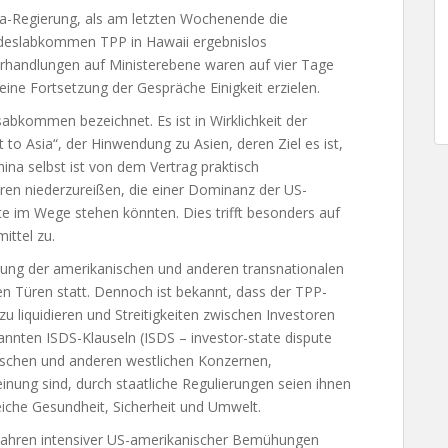
a-Regierung, als am letzten Wochenende die
ndeslabkommen TPP in Hawaii ergebnislos
handlungen auf Ministerebene waren auf vier Tage
eine Fortsetzung der Gespräche Einigkeit erzielen.
sabkommen bezeichnet. Es ist in Wirklichkeit der
 to Asia“, der Hinwendung zu Asien, deren Ziel es ist,
hina selbst ist von dem Vertrag praktisch
eren niederzureißen, die einer Dominanz der US-
te im Wege stehen könnten. Dies trifft besonders auf
ittel zu.
gung der amerikanischen und anderen transnationalen
en Türen statt. Dennoch ist bekannt, dass der TPP-
u liquidieren und Streitigkeiten zwischen Investoren
nannten ISDS-Klauseln (ISDS – investor-state dispute
ischen und anderen westlichen Konzernen,
inung sind, durch staatliche Regulierungen seien ihnen
reiche Gesundheit, Sicherheit und Umwelt.
 Jahren intensiver US-amerikanischer Bemühungen