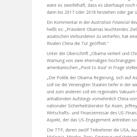
wäre es zweifelhaft, dass es überhaupt noch u
dann bis 2017 oder 2018 hinziehen oder gar ü
Ein Kommentar in der
Australian Financial Re
heißt es: „Präsident Obamas leuchtendes Ziel
asiatischen Verbündeten zu vertiefen, hat ei
Rivalen China die Tür geöffnet.“
Unter der Überschrift „Obama verliert und Chi
Warnung von zwei ehemaligen hochrangigen U
amerikanischen „Pivot to Asia“ in Frage stell
„Die Politik der Obama-Regierung, sich auf As
soll sie die Vereinigten Staaten tiefer in der
und zum anderen soll ein regionales Vakuum 
anhaltenden Aufstiegs vornehmlich China vo
nationaler Sicherheitsberater für Asien, Jeffr
Wirtschafts- und Finanzemissär des US-Finanzm
Aspekt, der das US-Engagement antreiben sollt
Die TTP, deren zwölf Teilnehmer die USA, Aus
Malaysia, Mexiko, Peru, Singapur und Vietnam 