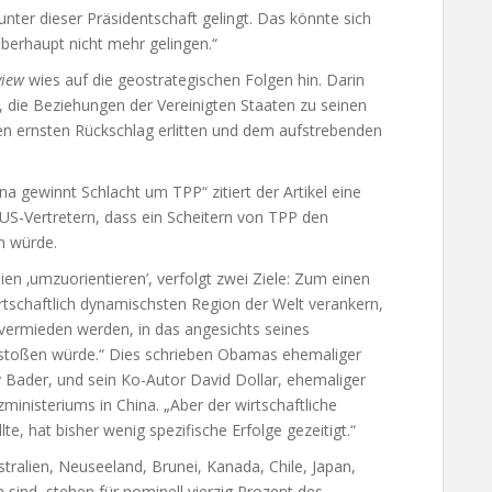
nter dieser Präsidentschaft gelingt. Das könnte sich
berhaupt nicht mehr gelingen.“
view
wies auf die geostrategischen Folgen hin. Darin
, die Beziehungen der Vereinigten Staaten zu seinen
nen ernsten Rückschlag erlitten und dem aufstrebenden
na gewinnt Schlacht um TPP“ zitiert der Artikel eine
S-Vertretern, dass ein Scheitern von TPP den
en würde.
ien ‚umzuorientieren’, verfolgt zwei Ziele: Zum einen
 wirtschaftlich dynamischsten Region der Welt verankern,
vermieden werden, in das angesichts seines
rstoßen würde.“ Dies schrieben Obamas ehemaliger
ey Bader, und sein Ko-Autor David Dollar, ehemaliger
inisteriums in China. „Aber der wirtschaftliche
e, hat bisher wenig spezifische Erfolge gezeitigt.“
tralien, Neuseeland, Brunei, Kanada, Chile, Japan,
sind, stehen für nominell vierzig Prozent des