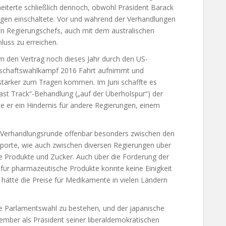
heiterte schließlich dennoch, obwohl Präsident Barack
ngen einschaltete. Vor und während der Verhandlungen
eren Regierungschefs, auch mit dem australischen
luss zu erreichen.
 um den Vertrag noch dieses Jahr durch den US-
schaftswahlkampf 2016 Fahrt aufnimmt und
 stärker zum Tragen kommen. Im Juni schaffte es
ast Track“-Behandlung („auf der Überholspur“) der
e er ein Hindernis für andere Regierungen, einem
der Verhandlungsrunde offenbar besonders zwischen den
porte, wie auch zwischen diversen Regierungen über
e Produkte und Zucker. Auch über die Forderung der
 für pharmazeutische Produkte konnte keine Einigkeit
g hätte die Preise für Medikamente in vielen Ländern
e Parlamentswahl zu bestehen, und der japanische
tember als Präsident seiner liberaldemokratischen