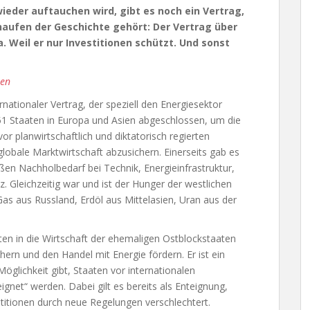
eder auftauchen wird, gibt es noch ein Vertrag,
haufen der Geschichte gehört: Der Vertrag über
. Weil er nur Investitionen schützt. Und sonst
hen
ernationaler Vertrag, der speziell den Energiesektor
1 Staaten in Europa und Asien abgeschlossen, um die
or planwirtschaftlich und diktatorisch regierten
globale Marktwirtschaft abzusichern. Einerseits gab es
en Nachholbedarf bei Technik, Energieinfrastruktur,
. Gleichzeitig war und ist der Hunger der westlichen
as aus Russland, Erdöl aus Mittelasien, Uran aus der
ten in die Wirtschaft der ehemaligen Ostblockstaaten
hern und den Handel mit Energie fördern. Er ist ein
Möglichkeit gibt, Staaten vor internationalen
ignet“ werden. Dabei gilt es bereits als Enteignung,
stitionen durch neue Regelungen verschlechtert.