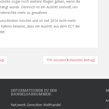
 könnte sogar noch weitere Klagen geben, wenn die
ätigt wurde. Dennoch ist ein Austritt sinnvoll, um
onderrechte mehr zu gewähren.
zurücktreten möchte und ist seit 2016 nicht mehr
Italiens beweist, dass ein Austritt aus dem ECT die
det.
ag]
TTIP reloaded
[Nächster Beitrag]
INFORMATIONEN ZU DEN
M
HANDELSABKOMMEN:
A
Netzwerk Gerechter Welthandel