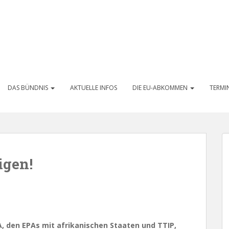
DAS BÜNDNIS
AKTUELLE INFOS
DIE EU-ABKOMMEN
TERMI
igen!
, den EPAs mit afrikanischen Staaten und TTIP,