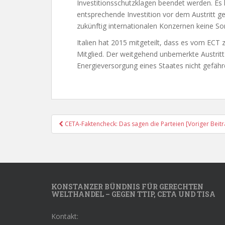
Investitionsschutzklagen beendet werden. Es
entsprechende Investition vor dem Austritt get
zukünftig internationalen Konzernen keine S
Italien hat 2015 mitgeteilt, dass es vom ECT 
Mitglied. Der weitgehend unbemerkte Austritt 
Energieversorgung eines Staates nicht gefähr
Post
CETA-Faktencheck: Das sagen die Parteien [Voriger Beitr
Navigation
KONSTANZER BÜNDNIS FÜR GERECHTEN
WELTHANDEL – GEGEN TTIP, CETA UND TISA
Kontakt: