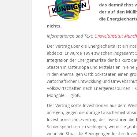
das demnächst wi
der auf den Müll
die Energiecharta
nichts.
Informationen und Text:
Umweltinstitut Münc
Der Vertrag über die Energiecharta ist ein int
abdeckt. Er wurde 1994 zwischen insgesamt 5
Integration der Energiemärkte der bis kurz dav
Staaten in Osteuropa und Mittelasien in eine 
in den ehemaligen Ostblockstaaten einen groß
wirtschaftlicher Entwicklung und Umweltschutz
Volkswirtschaften nach Energieressourcen – G
Mongolei – groß.
Der Vertrag sollte Investitionen aus dem Wes
anregen, gegen die dortige Unsicherheit absic
Investitionsschutzvertrag, der Investoren die 
Schiedsgerichten zu verklagen, wenn sie „ente
wenn ein Staat die Bedingungen für ihre Inve