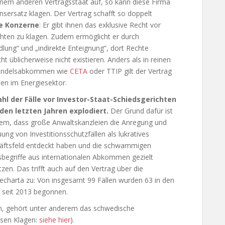
nem anderen Vertragsstaat auf, so kann diese Firma
nsersatz klagen. Der Vertrag schafft so doppelt
de Konzerne
: Er gibt ihnen das exklusive Recht vor
ichten zu klagen. Zudem ermöglicht er durch
dlung“ und „indirekte Enteignung“, dort Rechte
ht üblicherweise nicht existieren. Anders als in reinen
Handelsabkommen wie
CETA
oder TTIP gilt der Vertrag
nen im Energiesektor.
ahl der Fälle vor Investor-Staat-Schiedsgerichten
n den letzten Jahren explodiert.
Der Grund dafür ist
lem, dass große Anwaltskanzleien die Anregung und
ung von Investitionsschutzfällen als lukratives
äftsfeld entdeckt haben und die schwammigen
begriffe aus internationalen Abkommen gezielt
zen. Das trifft auch auf den Vertrag über die
echarta zu: Von insgesamt 99 Fällen wurden 63 in den
 seit 2013 begonnen.
en, gehört unter anderem das schwedische
esen Klagen:
siehe hier
).