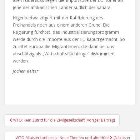
allem Überfluss liegen die Importzölle der EU höher als
jene der afrikanischen Länder südlich der Sahara.
Nigeria etwa zögert mit der Ratifizierung des
Freihandels noch aus einem anderen Grund. Die
Regierung fürchtet, das Industrialisierungsprogramm
werde durch die Importe aus der EU kaputtgemacht. So
züchtet Europa die MigrantInnen, die dann bei uns
abschätzig als „Wirtschaftsflüchtlinge“ diskriminiert
werden.
Jochen Kelter
Post
WTO: Kein Zutritt für die Zivilgesellschaft [Voriger Beitrag]
Navigation
WTO-Ministerkonferenz: Neue Themen und alte Hüte
[Nächster