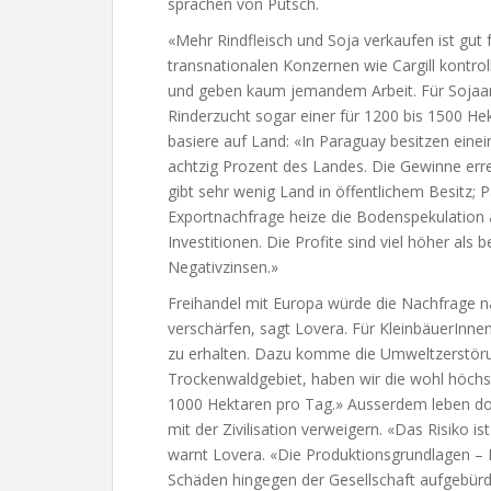
sprachen von Putsch.
«Mehr Rindfleisch und Soja verkaufen ist gut 
transnationalen Konzernen wie Cargill kontrol
und geben kaum jemandem Arbeit. Für Sojaanb
Rinderzucht sogar einer für 1200 bis 1500 Hek
basiere auf Land: «In Paraguay besitzen einei
achtzig Prozent des Landes. Die Gewinne erre
gibt sehr wenig Land in öffentlichem Besitz; 
Exportnachfrage heize die Bodenspekulation a
Investitionen. Die Profite sind viel höher als 
Negativzinsen.»
Freihandel mit Europa würde die Nachfrage na
verschärfen, sagt Lovera. Für KleinbäuerInn
zu erhalten. Dazu komme die Umweltzerstöru
Trockenwaldgebiet, haben wir die wohl höchs
1000 Hektaren pro Tag.» Ausserdem leben dor
mit der Zivilisation verweigern. «Das Risiko i
warnt Lovera. «Die Produktionsgrundlagen – L
Schäden hingegen der Gesellschaft aufgebürde