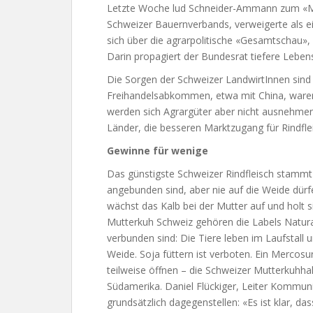
Letzte Woche lud Schneider-Ammann zum «Mer
Schweizer Bauernverbands, verweigerte als ein
sich über die agrarpolitische «Gesamtschau»
Darin propagiert der Bundesrat tiefere Lebe
Die Sorgen der Schweizer LandwirtInnen sind 
Freihandelsabkommen, etwa mit China, war
werden sich Agrargüter aber nicht ausnehmen 
Länder, die besseren Marktzugang für Rindflei
Gewinne für wenige
Das günstigste Schweizer Rindfleisch stammt 
angebunden sind, aber nie auf die Weide dürfe
wächst das Kalb bei der Mutter auf und holt s
Mutterkuh Schweiz gehören die Labels Natura
verbunden sind: Die Tiere leben im Laufstall
Weide. Soja füttern ist verboten. Ein Merco
teilweise öffnen – die Schweizer Mutterkuhha
Südamerika. Daniel Flückiger, Leiter Kommunik
grundsätzlich dagegenstellen: «Es ist klar, 