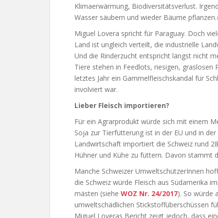
Klimaerwärmung, Biodiversitätsverlust. Irgen
Wasser säubern und wieder Bäume pflanzen.
Miguel Lovera spricht für Paraguay. Doch vie
Land ist ungleich verteilt, die industrielle L
Und die Rinderzucht entspricht längst nicht
Tiere stehen in Feedlots, riesigen, graslosen 
letztes Jahr ein Gammelfleischskandal für Sch
involviert war.
Lieber Fleisch importieren?
Für ein Agrarprodukt würde sich mit einem
Soja zur Tierfütterung ist in der EU und in d
Landwirtschaft importiert die Schweiz rund 
Hühner und Kühe zu füttern. Davon stammt d
Manche Schweizer UmweltschützerInnen hoffen
die Schweiz würde Fleisch aus Südamerika imp
mästen (siehe
WOZ Nr. 24/2017
). So würde 
umweltschädlichen Stickstoffüberschüssen führ
Miguel Loveras Bericht zeigt jedoch, dass ei