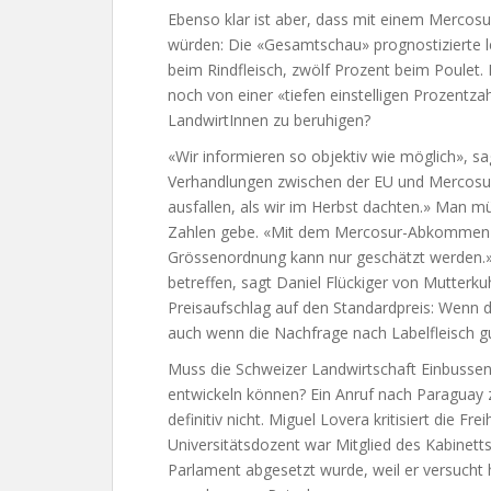
Ebenso klar ist aber, dass mit einem Merco
würden: Die «Gesamtschau» prognostizierte 
beim Rindfleisch, zwölf Prozent beim Poule
noch von einer «tiefen einstelligen Prozentza
LandwirtInnen zu beruhigen?
«Wir informieren so objektiv wie möglich», s
Verhandlungen zwischen der EU und Mercosur 
ausfallen, als wir im Herbst dachten.» Man m
Zahlen gebe. «Mit dem Mercosur-Abkommen w
Grössenordnung kann nur geschätzt werden.»
betreffen, sagt Daniel Flückiger von Mutterku
Preisaufschlag auf den Standardpreis: Wenn de
auch wenn die Nachfrage nach Labelfleisch gut
Muss die Schweizer Landwirtschaft Einbussen
entwickeln können? Ein Anruf nach Paraguay ze
definitiv nicht. Miguel Lovera kritisiert die 
Universitätsdozent war Mitglied des Kabinet
Parlament abgesetzt wurde, weil er versucht 