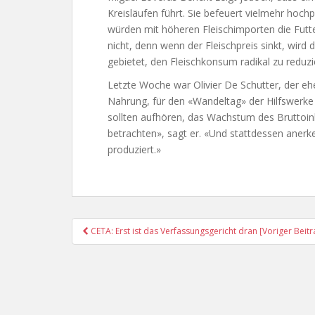
Kreisläufen führt. Sie befeuert vielmehr hoch
würden mit höheren Fleischimporten die Futte
nicht, denn wenn der Fleischpreis sinkt, wird 
gebietet, den Fleischkonsum radikal zu reduzi
Letzte Woche war Olivier De Schutter, der e
Nahrung, für den «Wandeltag» der Hilfswerke B
sollten aufhören, das Wachstum des Bruttoinl
betrachten», sagt er. «Und stattdessen anerken
produziert.»
Post
CETA: Erst ist das Verfassungsgericht dran [Voriger Beitr
Navigation