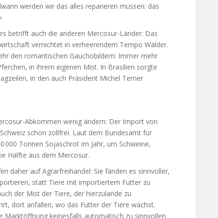
dwann werden wir das alles reparieren müssen: das
»
les betrifft auch die anderen Mercosur-Länder: Das
andwirtschaft vernichtet in verheerendem Tempo Wälder.
 mehr den romantischen Gauchobildern: Immer mehr
Pferchen, in ihrem eigenen Mist. In Brasilien sorgte
lagzeilen, in den auch Präsident Michel Temer
 Mercosur-Abkommen wenig ändern: Der Import von
er Schweiz schon zollfrei. Laut dem Bundesamt für
280 000 Tonnen Sojaschrot im Jahr, um Schweine,
ie Hälfte aus dem Mercosur.
 daher auf Agrarfreihandel: Sie fänden es sinnvoller,
ortieren, statt Tiere mit importiertem Futter zu
auch der Mist der Tiere, der hierzulande zu
t, dort anfallen, wo das Futter der Tiere wächst.
ne Marktöffnung keinesfalls automatisch zu sinnvollen