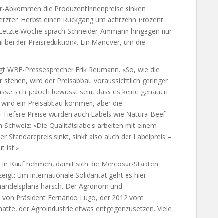
sur-Abkommen die ProduzentInnenpreise sinken
letzten Herbst einen Rückgang um achtzehn Prozent
t. Letzte Woche sprach Schneider-Ammann hingegen nur
hl bei der Preisreduktion». Ein Manöver, um die
agt WBF-Pressesprecher Erik Reumann. «So, wie die
stehen, wird der Preisabbau voraussichtlich geringer
üsse sich jedoch bewusst sein, dass es keine genauen
ird ein Preisabbau kommen, aber die
 Tiefere Preise würden auch Labels wie Natura-Beef
h Schweiz: «Die Qualitätslabels arbeiten mit einem
r Standardpreis sinkt, sinkt also auch der Labelpreis –
 ist.»
 in Kauf nehmen, damit sich die Mercosur-Staaten
igt: Um internationale Solidarität geht es hier
Freihandelspläne harsch. Der Agronom und
ts von Präsident Fernando Lugo, der 2012 vom
hatte, der Agroindustrie etwas entgegenzusetzen. Viele