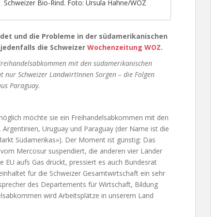
Schweizer Bio-Rind. Foto: Ursula Hahne/WOZ
det und die Probleme in der südamerikanischen
 jedenfalls die Schweizer
Wochenzeitung WOZ
.
d Freihandelsabkommen mit den südamerikanischen
t nur Schweizer LandwirtInnen Sorgen – die Folgen
aus Paraguay.
 möglich möchte sie ein Freihandelsabkommen mit den
, Argentinien, Uruguay und Paraguay (der Name ist die
rkt Südamerikas»). Der Moment ist günstig: Das
vom Mercosur suspendiert, die anderen vier Länder
die EU aufs Gas drückt, pressiert es auch Bundesrat
haltet für die Schweizer Gesamtwirtschaft ein sehr
sprecher des Departements für Wirtschaft, Bildung
elsabkommen wird Arbeitsplätze in unserem Land