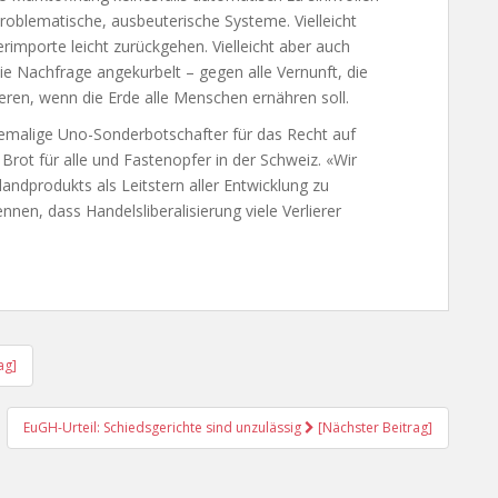
problematische, ausbeuterische Systeme. Vielleicht
rimporte leicht zurückgehen. Vielleicht aber auch
die Nachfrage angekurbelt – gegen alle Vernunft, die
eren, wenn die Erde alle Menschen ernähren soll.
hemalige Uno-Sonderbotschafter für das Recht auf
rot für alle und Fastenopfer in der Schweiz. «Wir
andprodukts als Leitstern aller Entwicklung zu
nen, dass Handelsliberalisierung viele Verlierer
ag]
EuGH-Urteil: Schiedsgerichte sind unzulässig
[Nächster Beitrag]