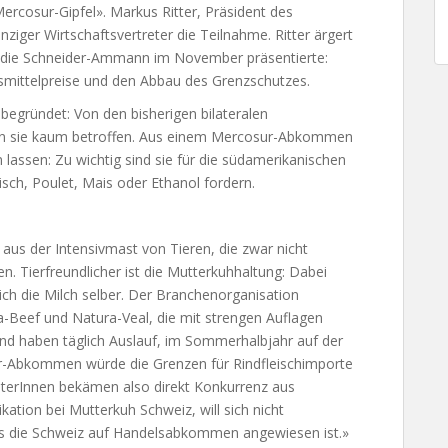
cosur-Gipfel». Markus Ritter, Präsident des
ziger Wirtschaftsvertreter die Teilnahme. Ritter ärgert
, die Schneider-Ammann im November präsentierte:
nsmittelpreise und den Abbau des Grenzschutzes.
begründet: Von den bisherigen bilateralen
en sie kaum betroffen. Aus einem Mercosur-Abkommen
lassen: Zu wichtig sind sie für die südamerikanischen
sch, Poulet, Mais oder Ethanol fordern.
aus der Intensivmast von Tieren, die zwar nicht
n. Tierfreundlicher ist die Mutterkuhhaltung: Dabei
ich die Milch selber. Der Branchenorganisation
-Beef und Natura-Veal, die mit strengen Auflagen
 und haben täglich Auslauf, im Sommerhalbjahr auf der
sur-Abkommen würde die Grenzen für Rindfleischimporte
lterInnen bekämen also direkt Konkurrenz aus
ation bei Mutterkuh Schweiz, will sich nicht
dass die Schweiz auf Handelsabkommen angewiesen ist.»