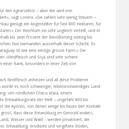
für den Agrarsektor – aber der wird von
liert», sagt Lovera. «Sie zahlen sehr wenig Steuern –
au genügt ein Angestellter für fast 800 Hektaren, für
taren.» Der Reichtum sei sehr ungleich verteilt, und er
nhalb bis zwei Prozent der Bevölkerung siebzig bis
ichen fast niemanden ausserhalb dieser Schicht. Es
Paraguay ist wie eine einzige grosse Farm.» Die
n: «Rindfleisch und Soja sind sehr sichere
bei einer Bank, besonders in einer Zeit von
ch Rindfleisch anheizen und all diese Probleme
en würde es noch schwieriger, lebensnotwendiges Land
ng: «Im nördlichen Chaco etwa, einem
te Entwaldungsrate der Welt – ungefähr 800 bis
t die Ayoreo, von denen einige bis heute den Kontakt
st gross, dass diese Entwicklung im Genozid endet»,
and, Wasser und Wald – werden privatisiert, die
t: Entwaldung, erodierte und vergiftete Böden,