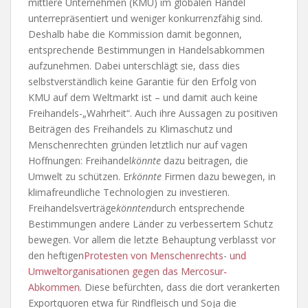
mittlere Unternehmen (KMU) im globalen Handel
unterrepräsentiert und weniger konkurrenzfähig sind.
Deshalb habe die Kommission damit begonnen,
entsprechende Bestimmungen in Handelsabkommen
aufzunehmen. Dabei unterschlägt sie, dass dies
selbstverständlich keine Garantie für den Erfolg von
KMU auf dem Weltmarkt ist – und damit auch keine
Freihandels-„Wahrheit“. Auch ihre Aussagen zu positiven
Beiträgen des Freihandels zu Klimaschutz und
Menschenrechten gründen letztlich nur auf vagen
Hoffnungen: Freihandel
könnte
dazu beitragen, die
Umwelt zu schützen. Er
könnte
Firmen dazu bewegen, in
klimafreundliche Technologien zu investieren.
Freihandelsverträge
könnten
durch entsprechende
Bestimmungen andere Länder zu verbessertem Schutz
bewegen. Vor allem die letzte Behauptung verblasst vor
den heftigen
Proteste
n
von Menschenrechts- und
Umweltorganisationen gegen das Mercosur-
Abkommen
. Diese befürchten, dass die dort verankerten
Exportquoren etwa für Rindfleisch und Soja die