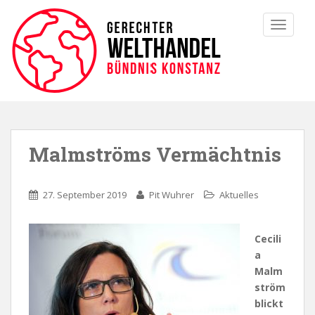
TOGGLE
Malmströms Vermächtnis
27. September 2019
Pit Wuhrer
Aktuelles
Cecili
a
Malm
ström
blickt