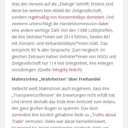
Was den Verweis auf die „Dialoge“ betrifft: Erstens sind
diese bei weitem kein Abbild der Zivilgesellschaft,
sondern
regelmäßig von Konzernlobbys dominiert
. Und
zweitens unterschlägt die Handelskommission dabei
eine andere wichtige Zahl: Von den 1.088 Lobbytreffen,
die ihre Vertreter*innen seit 2014 führten, fanden 861
mit Konzern- und Verbandslobbyist*innen statt. Das
entspricht 80 % aller Gespräche. Zum Vergleich: Im
gleichen Zeitraum hatten Vertreter*innen von NGOs und
Zivilgesellschaft nur 114 Mal Gelegenheit, ihre Anliegen
vorzubringen. (Quelle:
Integrity Watch
)
Malmströms „
Wahrheiten“ über Freihandel
Vielleicht weiß Malmström auch insgeheim, dass ihre
„Transparenzoffensive“ die Erwartungen nicht erfüllt hat.
Und nimmt deshalb das Ende ihrer Amtszeit zum Anlass,
den ganz großen Bogen zu spannen. Das lässt
zumindest ihre kürzlich gehaltene Rede zu „
Truths about
Trade
“ vermuten. Vieles war daran bemerkenswert,
beginnend bei ihrem einleitenden Vergleich: Kritik am