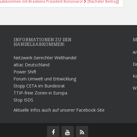
sabkommen mit Brasiliens Präsident Bolsonaro!
[Nächster Beitrag]
INFORMATIONEN ZU DEN
M
HANDELSABKOMMEN:
A
Netzwerk Gerechter Welthandel
Ei
attac Deutschland
Power Shift
K
Forum Umwelt und Entwicklung
Stopp CETA im Bundesrat
W
TTIP-freie Zonen in Europa
Stop ISDS
Aktuelle Infos auch auf unserer Facebook-Site