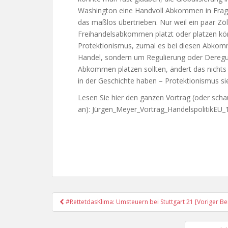
Washington eine Handvoll Abkommen in Frage ge
das maßlos übertrieben. Nur weil ein paar Zö
Freihandelsabkommen platzt oder platzen könn
Protektionismus, zumal es bei diesen Abkomme
Handel, sondern um Regulierung oder Deregul
Abkommen platzen sollten, ändert das nichts 
in der Geschichte haben – Protektionismus si
Lesen Sie hier den ganzen Vortrag (oder scha
an): Jürgen_Meyer_Vortrag_HandelspolitikEU
Post
#RettetdasKlima: Umsteuern bei Stuttgart 21 [Voriger Be
Navigation