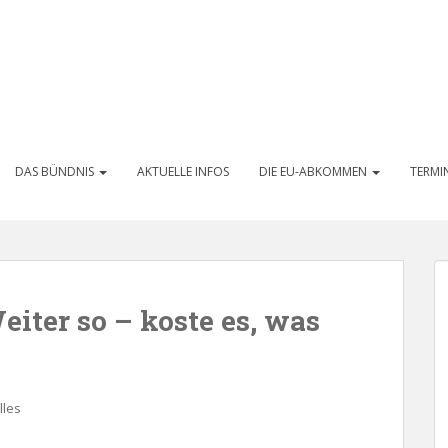
DAS BÜNDNIS
AKTUELLE INFOS
DIE EU-ABKOMMEN
TERMI
iter so – koste es, was
lles