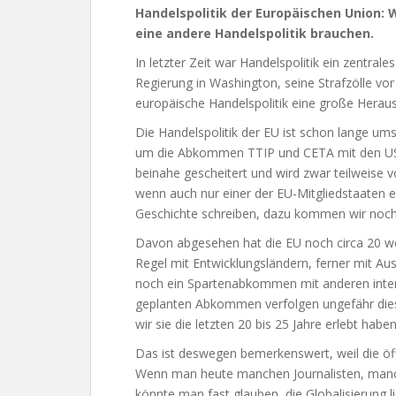
Handelspolitik der Europäischen Union: 
eine andere Handelspolitik brauchen.
In letzter Zeit war Handelspolitik ein zentra
Regierung in Washington, seine Strafzölle vo
europäische Handelspolitik eine große Herau
Die Handelspolitik der EU ist schon lange umst
um die Abkommen TTIP und CETA mit den USA 
beinahe gescheitert und wird zwar teilweise 
wenn auch nur einer der EU-Mitgliedstaaten e
Geschichte schreiben, dazu kommen wir noch
Davon abgesehen hat die EU noch circa 20 we
Regel mit Entwicklungsländern, ferner mit Aus
noch ein Spartenabkommen mit anderen intere
geplanten Abkommen verfolgen ungefähr diese
wir sie die letzten 20 bis 25 Jahre erlebt haben
Das ist deswegen bemerkenswert, weil die öff
Wenn man heute manchen Journalisten, manche
könnte man fast glauben, die Globalisierung l