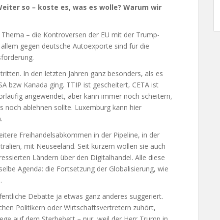
Weiter so – koste es, was es wolle? Warum wir
les Thema – die Kontroversen der EU mit der Trump-
r allem gegen deutsche Autoexporte sind für die
sforderung.
ritten. In den letzten Jahren ganz besonders, als es
bzw Kanada ging. TTIP ist gescheitert, CETA ist
vorläufig angewendet, aber kann immer noch scheitern,
s noch ablehnen sollte. Luxemburg kann hier
.
itere Freihandelsabkommen in der Pipeline, in der
tralien, mit Neuseeland. Seit kurzem wollen sie auch
ssierten Ländern über den Digitalhandel. Alle diese
lbe Agenda: die Fortsetzung der Globalisierung, wie
.
entliche Debatte ja etwas ganz anderes suggeriert.
n Politikern oder Wirtschaftsvertretern zuhört,
iege auf dem Sterbebett – nur, weil der Herr Trump in