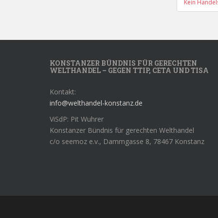
Kein Handel
KONSTANZER BÜNDNIS FÜR GERECHTEN
WELTHANDEL – GEGEN TTIP, CETA UND TISA
Kontakt:
info@welthandel-konstanz.de
ViSdP: Pit Wuhrer
Konstanzer Bündnis für gerechten Welthandel
c/o seemoz e.v., Dammgasse 8, 78467 Konstanz