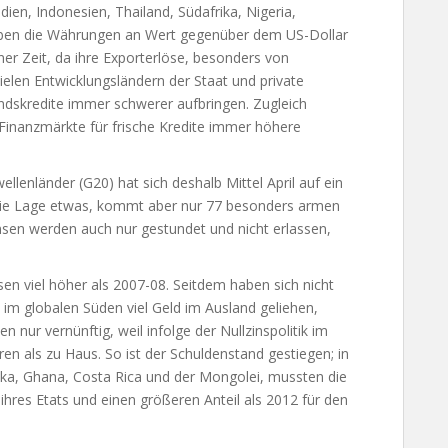
ien, Indonesien, Thailand, Südafrika, Nigeria,
 haben die Währungen an Wert gegenüber dem US-Dollar
ner Zeit, da ihre Exporterlöse, besonders von
ielen Entwicklungsländern der Staat und private
dskredite immer schwerer aufbringen. Zugleich
Finanzmärkte für frische Kredite immer höhere
llenländer (G20) hat sich deshalb Mittel April auf ein
die Lage etwas, kommt aber nur 77 besonders armen
insen werden auch nur gestundet und nicht erlassen,
sen viel höher als 2007-08. Seitdem haben sich nicht
m globalen Süden viel Geld im Ausland geliehen,
 nur vernünftig, weil infolge der Nullzinspolitik im
ren als zu Haus. So ist der Schuldenstand gestiegen; in
nka, Ghana, Costa Rica und der Mongolei, mussten die
ihres Etats und einen größeren Anteil als 2012 für den