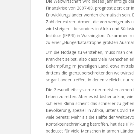
Die Weltwirtschaft wird dieses Jahr infolge 
Finanzkrise von 2007-08, prognostiziert der 
Entwicklungsländer werden dramatisch sein. Ei
Zahl der extrem Armen, die von weniger als
wird steigen – besonders in Afrika und Südasi
Institute (IFPRI) in Washington. Zusammen 
zu einer „Hungerkatastrophe größten Ausmaße
Um die Notlage zu verstehen, muss man drei 
Krankheit selbst, also dass viele Menschen er
Bekämpfung im jeweiligen Land, etwa mittel
drittens die grenzüberschreitenden weltwirt
sogar Länder treffen, in denen vielleicht nur
Die Gesundheitssysteme der meisten armen 
Leben zu retten. Aber es ist bisher unklar, wie
kühleren Klima scheint das schneller zu gehen
Bevölkerung, speziell in Afrika, unter Covid-
viele bereits: Mehr als die Hälfte der Weltbev
Kontakteinschränkung betroffen, hat das IFPRI
bedeutet für viele Menschen in armen Lände