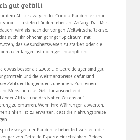
ch gut gefüllt
g vor dem Absturz wegen der Corona-Pandemie schon
ht vorbei – in vielen Ländern eher am Anfang. Das lässt
dauern wird als nach der vorigen Weltwirtschaftskrise.
das auch: Ihr ohnehin geringer Spielraum, mit
stützen, das Gesundheitswesen zu stärken oder die
ben aufzufangen, ist noch geschrumpft und
age etwas besser als 2008: Die Getreidelager sind gut
ungsmitteln und die Weltmarktpreise dafür sind
h die Zahl der Hungernden zunehmen. Zum einen
mehr Menschen das Geld für ausreichend
e Länder Afrikas und des Nahen Ostens auf
erung zu ernähren. Wenn ihre Währungen abwerten,
men sinken, ist zu erwarten, dass die Nahrungspreise
gen.
ansporte wegen der Pandemie behindert werden oder
Erzeuger von Getreide Exporte einschränken. Beides