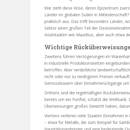
Wie zieht diese Krise, deren Epizentrum zue
Länder im globalen Süden in Mitleidenschaft
praktisch aus. Das trifft besonders Länder, 
Sektor einen großen Teil der Deviseneinnahm
Inselstaaten wie Mauritius, aber auch etwa di
Wichtige Rücküberweisunge
Zweitens führen Verzögerungen im Warenhand
in industrielle Produktionsketten eingebunde
betroffen. Aber verderbliche landwirtschaftl
nicht oder nur zu niedrigeren Preisen verkauf
Gemüsebauern über Einnahmerückgänge um d
Drittens sind die regelmäßigen Rücküberweis
bereits um ein Fünftel, schätzt die Weltbank. 
Überweisungen großes Gewicht haben, darunter
Viertens verlieren viele Staaten Einnahmen in
– etwa für Metalle, die zum Beispiel für Sa
Hauptdevisenbringer und eine bedeutende Que