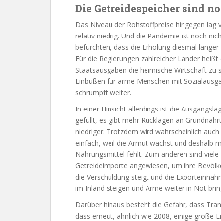
Die Getreidespeicher sind no
Das Niveau der Rohstoffpreise hingegen la
relativ niedrig. Und die Pandemie ist noch nic
befürchten, dass die Erholung diesmal länger 
Für die Regierungen zahlreicher Länder heißt 
Staatsausgaben die heimische Wirtschaft zu 
Einbußen für arme Menschen mit Sozialausga
schrumpft weiter.
In einer Hinsicht allerdings ist die Ausgangsl
gefüllt, es gibt mehr Rücklagen an Grundnahr
niedriger. Trotzdem wird wahrscheinlich auc
einfach, weil die Armut wächst und deshalb 
Nahrungsmittel fehlt. Zum anderen sind viel
Getreideimporte angewiesen, um ihre Bevölk
die Verschuldung steigt und die Exporteinnah
im Inland steigen und Arme weiter in Not brin
Darüber hinaus besteht die Gefahr, dass Tr
dass erneut, ähnlich wie 2008, einige große 