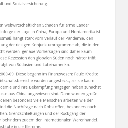
lt und Sozialversicherung.
kten weltwirtschaftlichen Schäden für arme Länder
 Infolge der Lage in China, Europa und Nordamerika ist
 Ausmaß hängt stark vom Verlauf der Pandemie, den
g der riesigen Konjunkturprogramme ab, die in den
cht werden; genaue Vorhersagen sind daher kaum
iese Rezession den globalen Süden noch härter trifft
efolgt von Südasien und Lateinamerika.
n 2008-09. Diese begann im Finanzwesen: Faule Kredite
irtschaftsbereiche wurden angesteckt, als sie kaum
ndemie und ihre Bekämpfung hingegen haben zunächst
odukte aus China angewiesen sind. Dann wurden große
 in denen besonders viele Menschen arbeiten wie der
 sind die Nachfrage nach Rohstoffen, besonders nach
ochen. Grenzschließungen und der Rückgang der
n behindern zudem den internationalen Warenhandel.
stitute in die Klemme.