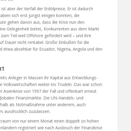
t aber der Verfall der Erdölpreise. Er ist dadurch
bien sich erst jüngst einigen konnten, die
te gehen davon aus, dass die Krise nun den
eine Gelegenheit bietet, Konkurrenten aus dem Markt
zum Teil weil Offshore gefördert wird – und ihre
uf Dauer nicht rentabel. Große Einbußen für die
nd etwa absehbar für Ecuador, Nigeria, Angola und den
rt
its Anleger in Massen ihr Kapital aus Entwicklungs-
e Volkswirtschaften weiter ins Trudeln. Das war schon
r Asienkrise von 1997 der Fall und offenbart erneut
globalen Finanzmärkte. Die UN-Handels- und
shalb als Notmaßnahme unter anderem, auch
rs ausdrücklich zuzulassen.
traum von nur einem Monat einen doppelt so hohen
nländern registriert wie nach Ausbruch der Finanzkrise